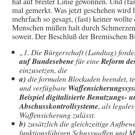
hat auf breiter Linie gewonnen. Und (fas
mal gemerkt. Was jetzt geschehen wird 
mehrfach so gesagt, (fast) keiner wollt
Menschen müßen halt durch Schmerzen le
soweit. Der Beschluß der Bremischen Bü
„1. Die Bürgerschaft (Landtag) forder
auf Bundesebene
Reform des
für eine
einzusetzen, die
a)
die formalen Blockaden beendet, te
Waffensicherungssys
und verfügbare
Beispiel digitalisierte Benutzungs- 
Abschusskontrollsysteme
, als legales
Waffensicherung zulässt.
b)
zusätzlich die gleichzeitige Aufbe
funktionsfähigen Schusswaffen und M