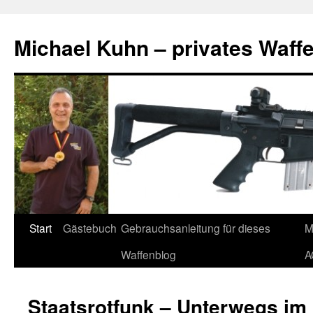
Zum
Inhalt
Michael Kuhn – privates Waff
springen
Start
Gästebuch
Gebrauchsanleitung für dieses
M
Waffenblog
A
Staatsrotfunk – Unterwegs im