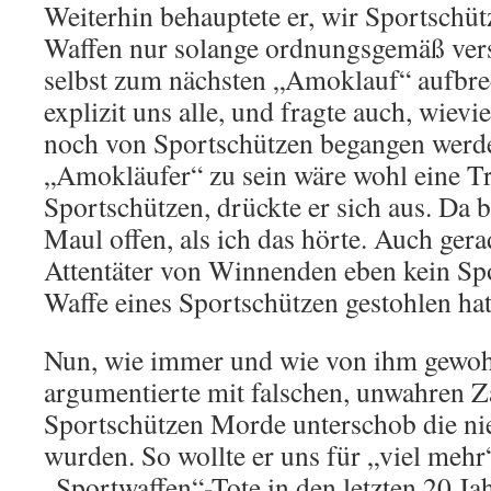
Weiterhin behauptete er, wir Sportschü
Waffen nur solange ordnungsgemäß vers
selbst zum nächsten „Amoklauf“ aufbre
explizit uns alle, und fragte auch, wie
noch von Sportschützen begangen werd
„Amokläufer“ zu sein wäre wohl eine Tra
Sportschützen, drückte er sich aus. Da b
Maul offen, als ich das hörte. Auch ger
Attentäter von Winnenden eben kein Spo
Waffe eines Sportschützen gestohlen hat
Nun, wie immer und wie von ihm gewohn
argumentierte mit falschen, unwahren Z
Sportschützen Morde unterschob die n
wurden. So wollte er uns für „viel mehr
„Sportwaffen“-Tote in den letzten 20 Ja