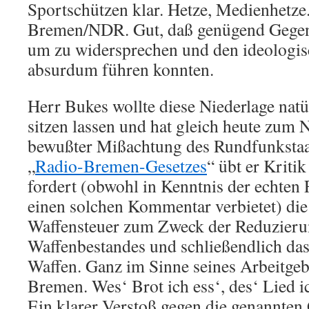
Sportschützen klar. Hetze, Medienhetze
Bremen/NDR. Gut, daß genügend Gege
um zu widersprechen und den ideologis
absurdum führen konnten.
Herr Bukes wollte diese Niederlage natür
sitzen lassen und hat gleich heute zum N
bewußter Mißachtung des Rundfunkstaa
„
Radio-Bremen-Gesetzes
“ übt er Kriti
fordert (obwohl in Kenntnis der echten 
einen solchen Kommentar verbietet) die
Waffensteuer zum Zweck der Reduzieru
Waffenbestandes und schließendlich das
Waffen. Ganz im Sinne seines Arbeitge
Bremen. Wes‘ Brot ich ess‘, des‘ Lied i
Ein klarer Verstoß gegen die genannten 