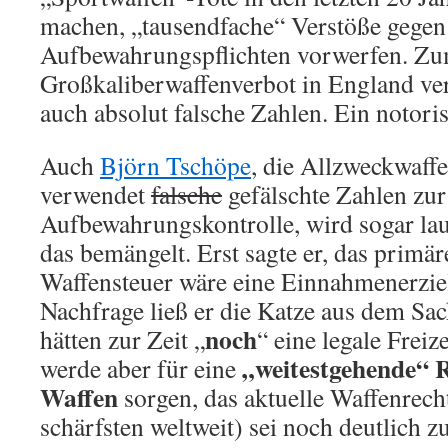
machen, „tausendfache“ Verstöße gegen
Aufbewahrungspflichten vorwerfen. Z
Großkaliberwaffenverbot in England ver
auch absolut falsche Zahlen. Ein notori
Auch
Björn Tschöpe
, die Allzweckwaff
verwendet
falsche
gefälschte Zahlen zur
Aufbewahrungskontrolle, wird sogar lau
das bemängelt. Erst sagte er, das primär
Waffensteuer wäre eine Einnahmenerziel
Nachfrage ließ er die Katze aus dem Sa
noch
hätten zur Zeit „
“ eine legale Freiz
„weitestgehende“ 
werde aber für eine
Waffen
sorgen, das aktuelle Waffenrecht
schärfsten weltweit) sei noch deutlich zu