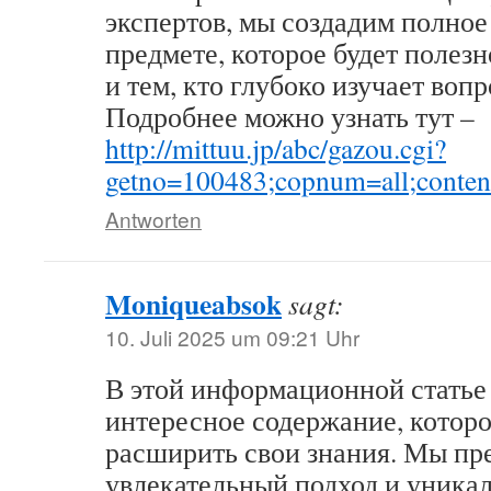
экспертов, мы создадим полное
предмете, которое будет полезн
и тем, кто глубоко изучает вопр
Подробнее можно узнать тут –
http://mittuu.jp/abc/gazou.cgi?
getno=100483;copnum=all;conten
Antworten
Moniqueabsok
sagt:
10. Juli 2025 um 09:21 Uhr
В этой информационной статье
интересное содержание, котор
расширить свои знания. Мы пр
увлекательный подход и уникал