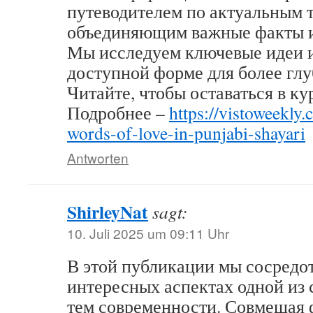
путеводителем по актуальным 
объединяющим важные факты и
Мы исследуем ключевые идеи и
доступной форме для более гл
Читайте, чтобы оставаться в ку
Подробнее –
https://vistoweekly
words-of-love-in-punjabi-shayari
Antworten
ShirleyNat
sagt:
10. Juli 2025 um 09:11 Uhr
В этой публикации мы сосредо
интересных аспектах одной из
тем современности. Совмещая 