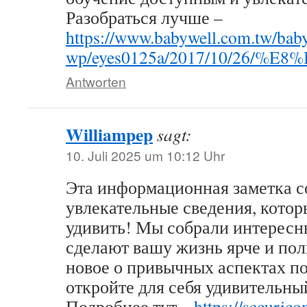
Разобраться лучше –
https://www.babywell.com.tw/bab
wp/eyes0125a/2017/10/
Antworten
Williampep
sagt:
10. Juli 2025 um 10:12 Uhr
Эта информационная заметка 
увлекательные сведения, котор
удивить! Мы собрали интересн
сделают вашу жизнь ярче и пол
новое о привычных аспектах п
откройте для себя удивительн
Подробнее тут –
https://securico