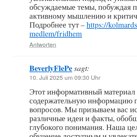
обсуждаемые темы, побуждая п
активному мышлению и критич
Подробнее тут –
https://kolmards
medlem/fridhem
Antworten
BeverlyFlePe
sagt:
10. Juli 2025 um 09:30 Uhr
Этот информативный материал 
содержательную информацию п
вопросов. Мы призываем вас и
различные идеи и факты, обобщ
глубокого понимания. Наша це
обучение доступным и увлекат