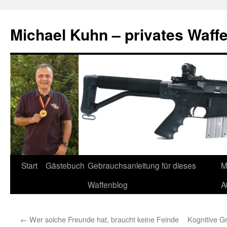
Zum
Inhalt
Michael Kuhn – privates Waff
springen
Start
Gästebuch
Gebrauchsanleitung für dieses
M
Waffenblog
A
←
Wer solche Freunde hat, braucht keine Feinde
Kognitive G