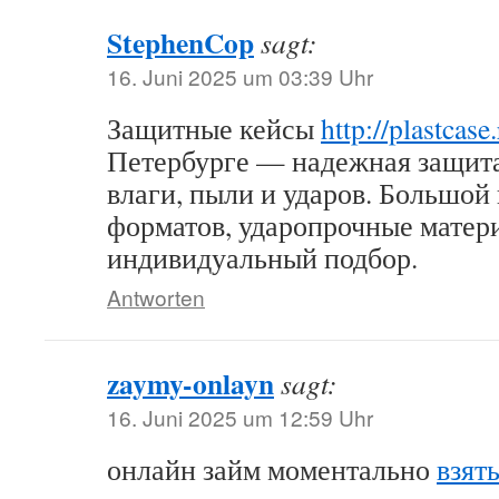
StephenCop
sagt:
16. Juni 2025 um 03:39 Uhr
Защитные кейсы
http://plastcase
Петербурге — надежная защита
влаги, пыли и ударов. Большой
форматов, ударопрочные матер
индивидуальный подбор.
Antworten
zaymy-onlayn
sagt:
16. Juni 2025 um 12:59 Uhr
онлайн займ моментально
взят