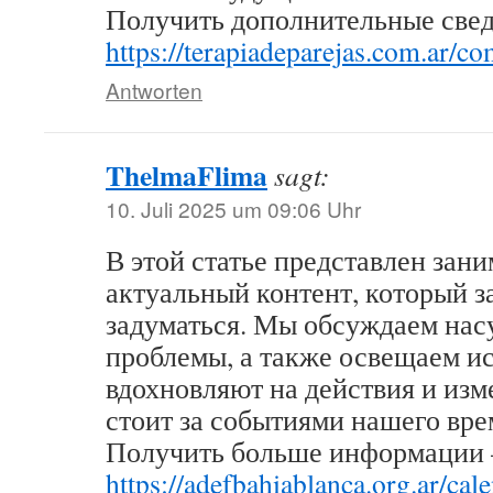
Получить дополнительные свед
https://terapiadeparejas.com.ar/co
Antworten
ThelmaFlima
sagt:
10. Juli 2025 um 09:06 Uhr
В этой статье представлен зан
актуальный контент, который з
задуматься. Мы обсуждаем на
проблемы, а также освещаем и
вдохновляют на действия и изм
стоит за событиями нашего вре
Получить больше информации 
https://adefbahiablanca.org.ar/cal