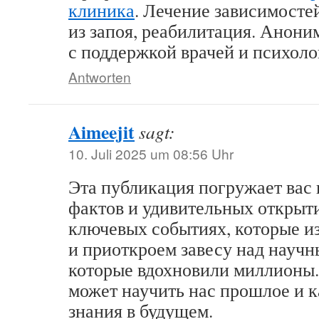
клиника
. Лечение зависимосте
из запоя, реабилитация. Анони
с поддержкой врачей и психоло
Antworten
Aimeejit
sagt:
10. Juli 2025 um 08:56 Uhr
Эта публикация погружает вас 
фактов и удивительных открыт
ключевых событиях, которые и
и приоткроем завесу над науч
которые вдохновили миллионы.
может научить нас прошлое и к
знания в будущем.