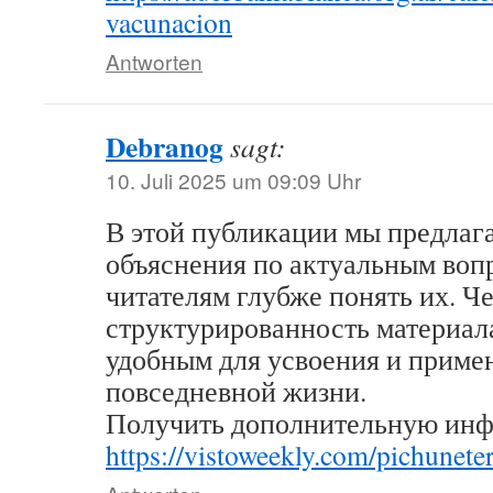
vacunacion
Antworten
Debranog
sagt:
10. Juli 2025 um 09:09 Uhr
В этой публикации мы предлаг
объяснения по актуальным воп
читателям глубже понять их. Че
структурированность материал
удобным для усвоения и приме
повседневной жизни.
Получить дополнительную ин
https://vistoweekly.com/pichunete