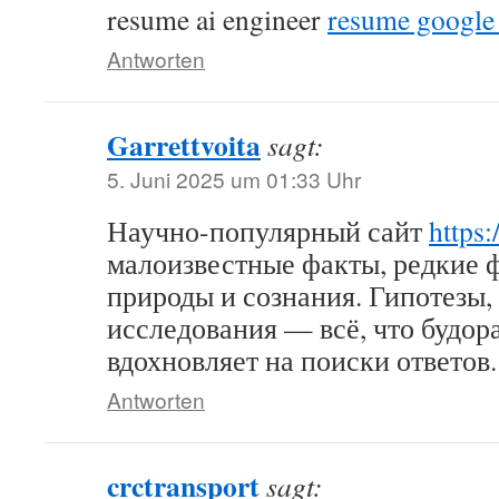
resume ai engineer
resume google
Antworten
Garrettvoita
sagt:
5. Juni 2025 um 01:33 Uhr
Научно-популярный сайт
https
малоизвестные факты, редкие 
природы и сознания. Гипотезы,
исследования — всё, что будо
вдохновляет на поиски ответов.
Antworten
crctransport
sagt: