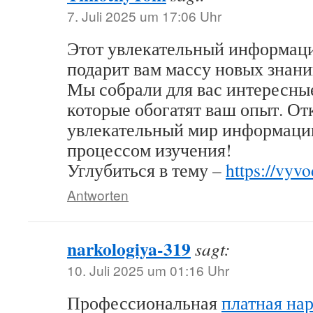
7. Juli 2025 um 17:06 Uhr
Этот увлекательный информац
подарит вам массу новых знани
Мы собрали для вас интересные
которые обогатят ваш опыт. От
увлекательный мир информации
процессом изучения!
Углубиться в тему –
https://vyvo
Antworten
narkologiya-319
sagt:
10. Juli 2025 um 01:16 Uhr
Профессиональная
платная на