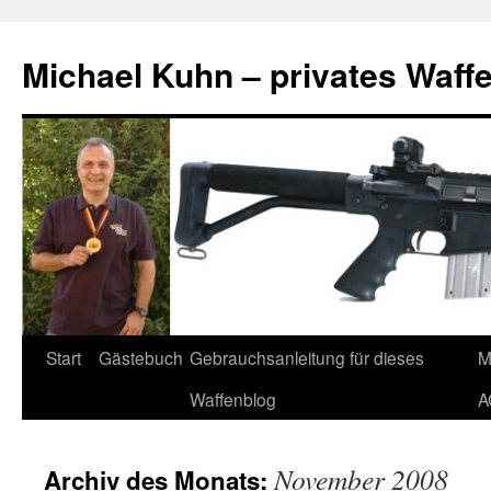
Zum
Inhalt
Michael Kuhn – privates Waff
springen
Start
Gästebuch
Gebrauchsanleitung für dieses
M
Waffenblog
A
November 2008
Archiv des Monats: