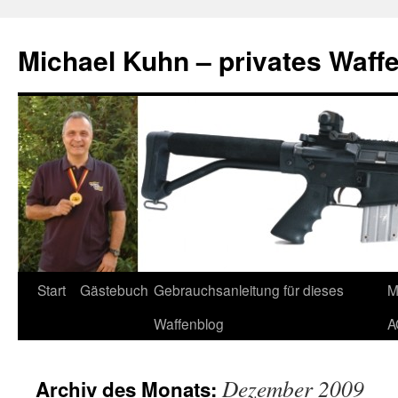
Zum
Inhalt
Michael Kuhn – privates Waff
springen
Start
Gästebuch
Gebrauchsanleitung für dieses
M
Waffenblog
A
Dezember 2009
Archiv des Monats: