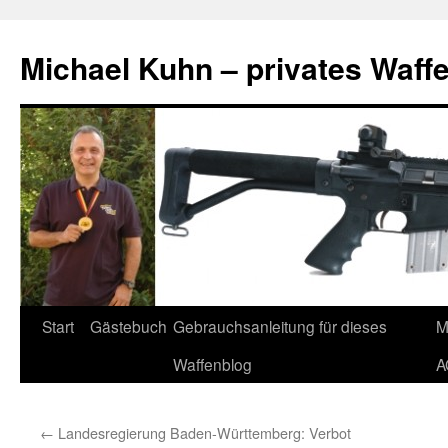
Zum
Inhalt
Michael Kuhn – privates Waff
springen
Start
Gästebuch
Gebrauchsanleitung für dieses
M
Waffenblog
A
←
Landesregierung Baden-Württemberg: Verbot