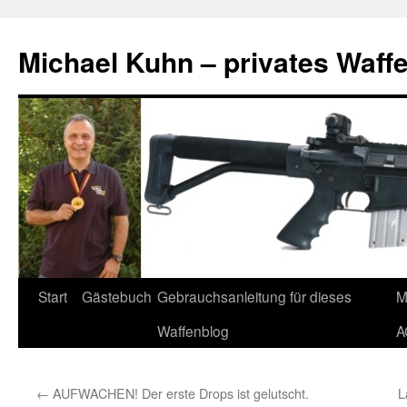
Zum
Inhalt
Michael Kuhn – privates Waff
springen
Start
Gästebuch
Gebrauchsanleitung für dieses
M
Waffenblog
A
←
AUFWACHEN! Der erste Drops ist gelutscht.
L