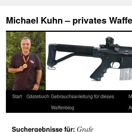
Zum
Inhalt
Michael Kuhn – privates Waff
springen
Start
Gästebuch
Gebrauchsanleitung für dieses
M
Waffenblog
A
Grafe
Suchergebnisse für: