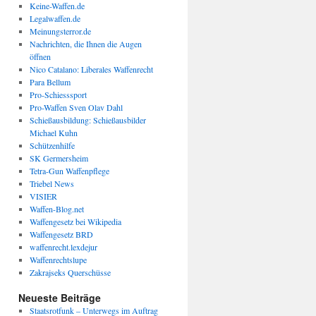
Keine-Waffen.de
Legalwaffen.de
Meinungsterror.de
Nachrichten, die Ihnen die Augen
öffnen
Nico Catalano: Liberales Waffenrecht
Para Bellum
Pro-Schiesssport
Pro-Waffen Sven Olav Dahl
Schießausbildung: Schießausbilder
Michael Kuhn
Schützenhilfe
SK Germersheim
Tetra-Gun Waffenpflege
Triebel News
VISIER
Waffen-Blog.net
Waffengesetz bei Wikipedia
Waffengesetz BRD
waffenrecht.lexdejur
Waffenrechtslupe
Zakrajseks Querschüsse
Neueste Beiträge
Staatsrotfunk – Unterwegs im Auftrag