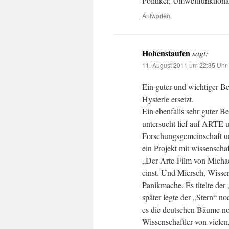
Politiker, Umweltfunktion
Antworten
Hohenstaufen
sagt:
11. August 2011 um 22:35 Uhr
Ein guter und wichtiger B
Hysterie ersetzt.
Ein ebenfalls sehr guter B
untersucht lief auf ARTE 
Forschungsgemeinschaft und
ein Projekt mit wissenscha
„Der Arte-Film von Michae
einst. Und Miersch, Wissen
Panikmache. Es titelte der
später legte der „Stern“ n
es die deutschen Bäume noc
Wissenschaftler von vielen