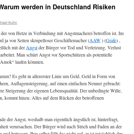
 Warum werden in Deutschland Risiken
chael Kuhn
n, der von Hetze in Verbindung mit Angstmacherei betroffen ist. Im
rd ja von Seiten skrupelloser Geschäftemacher (
AAW
) (
Grafe
) ,
eßlich mit der
Angst
der Bürger vor Tod und Verletzung, Verlust
rbeitet. Man schürt Angst vor Sportschützen als potentielle
 „Amok“ laufen könnten.
um? Es geht in allererster Linie um Geld. Geld in Form von
hern, Auflagensteigerung, auf einen einfachen Nenner gebracht:
re Steigerung der eigenen Lebensqualität. Der unbedingte Wille,
, kommt hinzu. Alles auf dem Rücken der betroffenen
 der Angst, weshalb man eigentlich ängstlich ist, hinterfragt,
enheit verursachen. Der Bürger wird nach Strich und Faden an der
nd betrogen. Ihm selbst fällt das nicht auf, er ist tatsächlich der