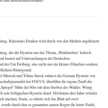
äre und Betroffenenverbände?“
eitrag. Rationales Denken wird durch von den Medien angefeuerte
eitrag, der die Hysterie um das Thema „Waldsterben“ kritisch
und basiert auf Untersuchungen der Deutschen
 der Uni Freiburg, also nicht nur ein kleines Filmchen sondern
ftlichem Hintergrund.
l Miersch und Tobias Streck entlarvt die German Hysterie von
schaftsjournalist bei FOCUS, überführt die eigene Zunft der
 „Spiegel“ Mitte der 80er mit dem Sterben des Waldes. Wenig
och sein Schippchen Hysterie drauf. Höchstens drei Jahre würden
h machen. Dann, so stützte sich das Blatt auf zwei
, werde durch den so genannten sauren Regen die letzte Nadel,