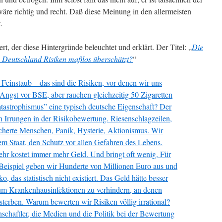
äre richtig und recht. Daß diese Meinung in den allermeisten
.
t, der diese Hintergründe beleuchtet und erklärt. Der Titel: „
Die
 Deutschland Risiken maßlos überschätzt?
“
einstaub – das sind die Risiken, vor denen wir uns
ngst vor BSE, aber rauchen gleichzeitig 50 Zigaretten
atastrophismus” eine typisch deutsche Eigenschaft? Der
 Irrungen in der Risikobewertung. Riesenschlagzeilen,
sicherte Menschen, Panik, Hysterie, Aktionismus. Wir
em Staat, den Schutz vor allen Gefahren des Lebens.
hr kostet immer mehr Geld. Und bringt oft wenig. Für
ispiel geben wir Hunderte von Millionen Euro aus und
, das statistisch nicht existiert. Das Geld hätte besser
um Krankenhausinfektionen zu verhindern, an denen
sterben. Warum bewerten wir Risiken völlig irrational?
schaftler, die Medien und die Politik bei der Bewertung