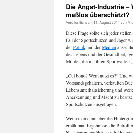
Die Angst-Industrie –
maßlos überschätzt?
Veröffentlicht am
11. August 2011
von
Mi
Diese Frage sollte sich jeder stelle
Fall der Sportschützen und Jäger wi
der
Politik
und der
Medien
ausschli
des Lebens und der Gesundheit, gea
Mörder, die mit ihren Sportwaffen
„Cui bono? Wem nutzt es?“ Und war
Vorstandsgehältern, verkauften Büc
Lebensunterhaltsicherung und weite
Anerkennung und Macht zu besitzen
Sportschützen ausgetragen.
Wenn man dann aber die Hintergründe
erhält man Ergebnisse, die Betroff
Nase herum geführt, er wird belogen u