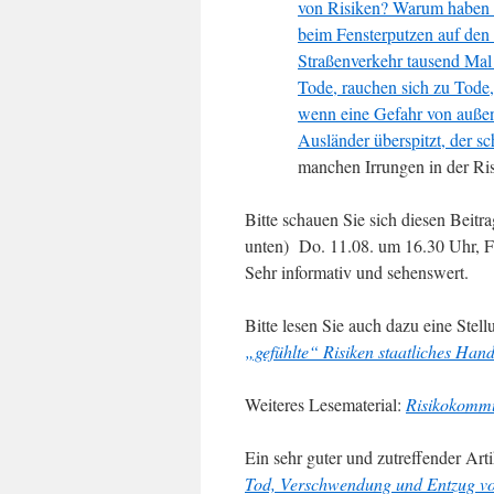
von Risiken? Warum haben wi
beim Fensterputzen auf den 
Straßenverkehr tausend Mal
Tode, rauchen sich zu Tode,
wenn eine Gefahr von außen 
Ausländer überspitzt, der sc
manchen Irrungen in der Ri
Bitte schauen Sie sich diesen Beitra
unten) Do. 11.08. um 16.30 Uhr, F
Sehr informativ und sehenswert.
Bitte lesen Sie auch dazu eine Ste
„gefühlte“ Risiken staatliches Han
Weiteres Lesematerial:
Risikokommu
Ein sehr guter und zutreffender Art
Tod, Verschwendung und Entzug v