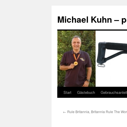
Zum
Inhalt
Michael Kuhn – p
springen
Start
Gästebuch
Gebrauchsanleit
←
Rule Britannia, Britannia Rule The Wor