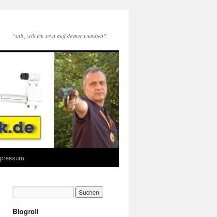
"saltz will ich seyn auff deyner wundten"
Impressum
Blogroll