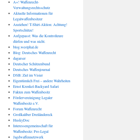
A+! Waffenrecht-
Verwaltungsrechtsschutz
Aktuelle Informationen für
Legalwaffenbesitzer
Anziehen! T-Shirt-Aktion: Achtung!
Sportschütze!
Aufgepasst: Was die Kontrolleure
dürfen und was nicht.
blog.westphal.de
Blog: Deutsches Waffenrecht
dagarser
Deutscher Schützenbund
Deutsches Waffenjournal
DSB: Ziel im Visier
Eigentümlich Frei – andere Wahrheiten
Ernst Krenkel-Backyard Safari
Fakten zum Waffenbesitz
Fördervereinigung Legaler
Waffenbesitz e.V.
Forum Waffenrecht
Großkaliber Dreiländereck
HuskyDoc
Interessengemeinschaft für
Waffenbesitz: Pro-Legal
Jagdwaffennetzwerk