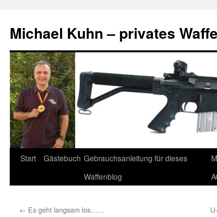
Zum
Inhalt
Michael Kuhn – privates Waff
springen
Start
Gästebuch
Gebrauchsanleitung für dieses
M
Waffenblog
A
←
Es geht langsam los……
U-