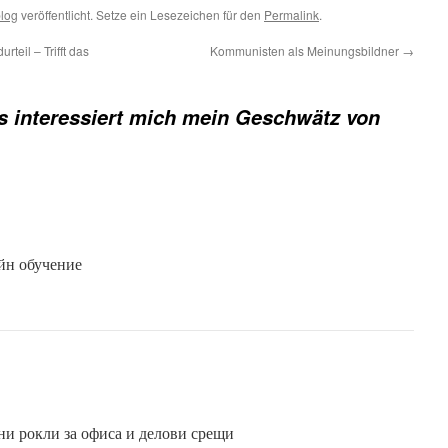
blog
veröffentlicht. Setze ein Lesezeichen für den
Permalink
.
eil – Trifft das
Kommunisten als Meinungsbildner
→
 interessiert mich mein Geschwätz von
йн обучение
ни рокли за офиса и делови срещи