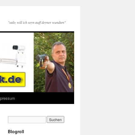
"saltz will ich seyn auff deyner wundten"
Impressum
Blogroll