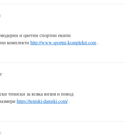
:
е модерни и цветни спортни екипи
тни комплекти
http://www.sportni-komplekti.com
.
t:
ки тениски за всяка визия и повод
 размери
https://teniski-damski.com/
.
: