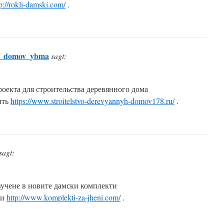
p://rokli-damski.com/
.
yh_domov_ybma
sagt:
оекта для строительства деревянного дома
ить
https://www.stroitelstvo-derevyannyh-domov178.ru/
.
sagt:
вучене в новите дамски комплекти
ти
http://www.komplekti-za-jheni.com/
.