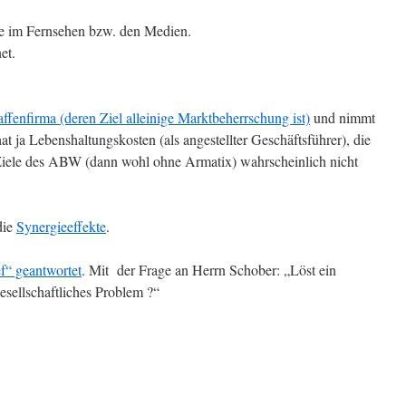
e im Fernsehen bzw. den Medien.
et.
ffenfirma (deren Ziel alleinige Marktbeherrschung ist)
und nimmt
 ja Lebenshaltungskosten (als angestellter Geschäftsführer), die
 Ziele des ABW (dann wohl ohne Armatix) wahrscheinlich nicht
die
Synergieeffekte
.
f“ geantwortet
. Mit der Frage an Herrn Schober: „Löst ein
esellschaftliches Problem ?“