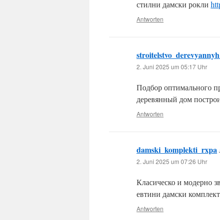
стилни дамски рокли
htt
Antworten
stroitelstvo_derevyann
2. Juni 2025 um 05:17 Uhr
Подбор оптимального пр
деревянный дом постро
Antworten
damski_komplekti_rxpa
2. Juni 2025 um 07:26 Uhr
Класическо и модерно з
евтини дамски комплек
Antworten