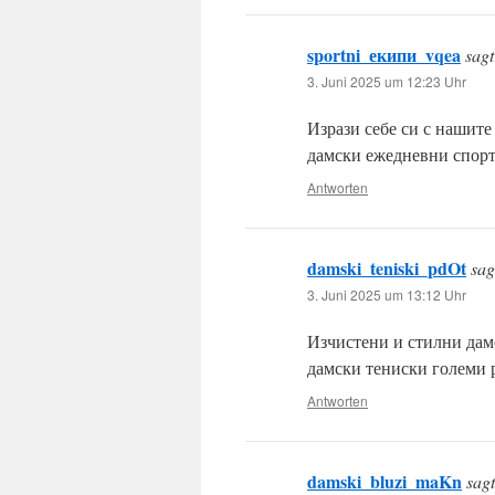
sportni_екипи_vqea
sagt
3. Juni 2025 um 12:23 Uhr
Изрази себе си с нашит
дамски ежедневни спор
Antworten
damski_teniski_pdOt
sag
3. Juni 2025 um 13:12 Uhr
Изчистени и стилни дамс
дамски тениски големи
Antworten
damski_bluzi_maKn
sagt