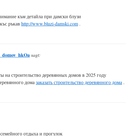
нимание към детайла при дамски блузи
 къс ръкав
http://www.bluzi-damski.com
.
yh_domov_hkOa
sagt:
ы на строительство деревянных домов в 2025 году
деревянного дома
заказать строительство деревянного дома
.
 семейного отдыха и прогулок