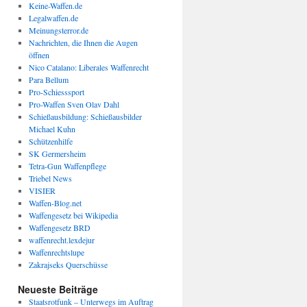
Keine-Waffen.de
Legalwaffen.de
Meinungsterror.de
Nachrichten, die Ihnen die Augen
öffnen
Nico Catalano: Liberales Waffenrecht
Para Bellum
Pro-Schiesssport
Pro-Waffen Sven Olav Dahl
Schießausbildung: Schießausbilder
Michael Kuhn
Schützenhilfe
SK Germersheim
Tetra-Gun Waffenpflege
Triebel News
VISIER
Waffen-Blog.net
Waffengesetz bei Wikipedia
Waffengesetz BRD
waffenrecht.lexdejur
Waffenrechtslupe
Zakrajseks Querschüsse
Neueste Beiträge
Staatsrotfunk – Unterwegs im Auftrag