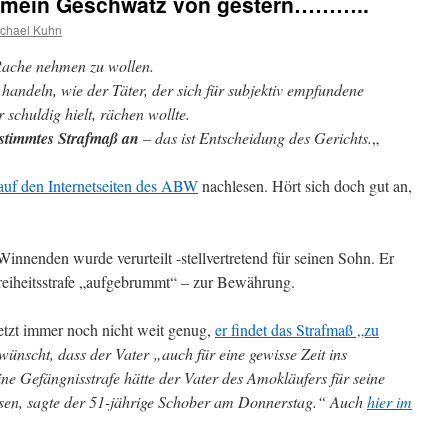
h mein Geschwätz von gestern………..
chael Kuhn
 Rache nehmen zu wollen.
 handeln, wie der Täter, der sich für subjektiv empfundene
 schuldig hielt, rächen wollte.
estimmtes Strafmaß an
– das ist Entscheidung des Gerichts.
„
auf den Internetseiten des ABW
nachlesen. Hört sich doch gut an,
Winnenden wurde verurteilt -stellvertretend für seinen Sohn. Er
eiheitsstrafe „aufgebrummt“ – zur Bewährung.
etzt immer noch nicht weit genug,
er findet das Strafmaß „zu
ewünscht, dass der Vater „auch für eine gewisse Zeit ins
ne Gefängnisstrafe hätte der Vater des Amokläufers für seine
sen, sagte der 51-jährige Schober am Donnerstag.“ Auch
hier im