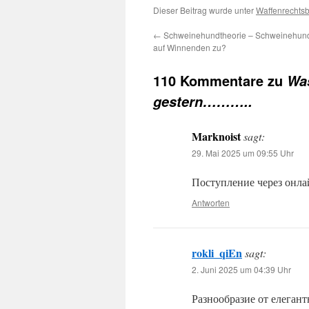
Dieser Beitrag wurde unter
Waffenrechts
←
Schweinehundtheorie – Schweinehundurt
auf Winnenden zu?
110 Kommentare zu
Was
gestern………..
Marknoist
sagt:
29. Mai 2025 um 09:55 Uhr
Поступление через онла
Antworten
rokli_qiEn
sagt:
2. Juni 2025 um 04:39 Uhr
Разнообразие от елегант