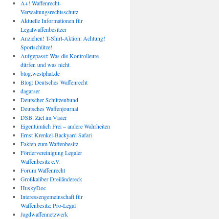
A+! Waffenrecht-
Verwaltungsrechtsschutz
Aktuelle Informationen für
Legalwaffenbesitzer
Anziehen! T-Shirt-Aktion: Achtung!
Sportschütze!
Aufgepasst: Was die Kontrolleure
dürfen und was nicht.
blog.westphal.de
Blog: Deutsches Waffenrecht
dagarser
Deutscher Schützenbund
Deutsches Waffenjournal
DSB: Ziel im Visier
Eigentümlich Frei – andere Wahrheiten
Ernst Krenkel-Backyard Safari
Fakten zum Waffenbesitz
Fördervereinigung Legaler
Waffenbesitz e.V.
Forum Waffenrecht
Großkaliber Dreiländereck
HuskyDoc
Interessengemeinschaft für
Waffenbesitz: Pro-Legal
Jagdwaffennetzwerk