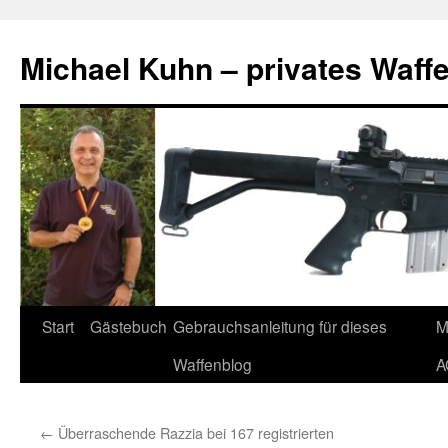
Zum
Inhalt
Michael Kuhn – privates Waff
springen
Start
Gästebuch
Gebrauchsanleitung für dieses
M
Waffenblog
A
←
Überraschende Razzia bei 167 registrierten