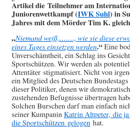
Artikel die Teilnehmer am Internatio
Juniorenwettkampf (
IWK Suhl
) in S
Jahres mit dem Mörder Tim K. gleichz
„
Niemand weiß,……., wie sie diese erw
.“
eines Tages einsetzen werden
Eine bod
Unverschämtheit, ein Schlag ins Gesicht
Sportschützen. Wir werden als potentie
Attentäter stigmatisiert. Nicht von irge
ein Mitglied des Deutschen Bundestags d
dieser Politiker, denen wir demokratisc
zustehenden Befugnisse übertragen habe
Solchen Burschen darf man einfach nich
seiner Kumpanin
Katrin Altpeter, die 
die Sportschützen gelogen
hat.