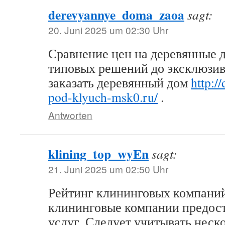
derevyannye_doma_zaoa
sagt:
20. Juni 2025 um 02:30 Uhr
Сравнение цен на деревянные д
типовых решений до эксклюзи
заказать деревянный дом
http:/
pod-klyuch-msk0.ru/
.
Antworten
klining_top_wyEn
sagt:
21. Juni 2025 um 02:50 Uhr
Рейтинг клининговых компаний
клининговые компании предос
услуг. Следует учитывать неск