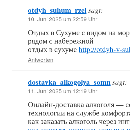
otdyh_suhum_rzel
sagt:
10. Juni 2025 um 22:59 Uhr
Отдых в Сухуме с видом на мо
рядом с набережной
отдых в сухуме
http://otdyh-v-s
Antworten
dostavka_alkogolya_somn
sagt:
11. Juni 2025 um 12:19 Uhr
Онлайн-доставка алкоголя — 
технологии на службе комфорт
как заказать алкоголь через ин
как заказать алкоголь ночью в 