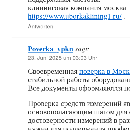
клининговая компания москва
https://www.uborkaklining1.ru/
.
Antworten
Poverka_ypkn
sagt:
23. Juni 2025 um 03:03 Uhr
Своевременная
поверка в Моск
стабильной работы оборудовани
Все документы оформляются п
Проверка средств измерений я
основополагающим шагом для 
достоверности измерений в ра
нужна для поддержания профе