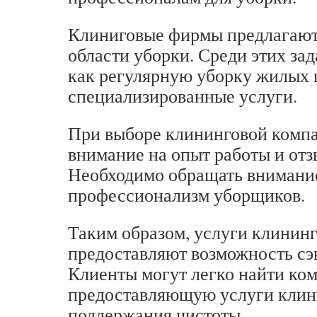
Клиниговые фирмы предлагают 
области уборки. Среди этих за
как регулярную уборку жилых 
специализированные услуги.
При выборе клининговой компа
внимание на опыт работы и отз
Необходимо обращать внимание
профессионализм уборщиков.
Таким образом, услуги клинин
предоставляют возможность сэ
Клиенты могут легко найти ко
предоставляющую услуги клини
поддержания чистоты.