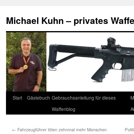
Zum
Inhalt
Michael Kuhn – privates Waff
springen
Start
Gästebuch
Gebrauchsanleitung für dieses
M
Waffenblog
A
←
Fahrzeugführer töten zehnmal mehr Menschen
Poli