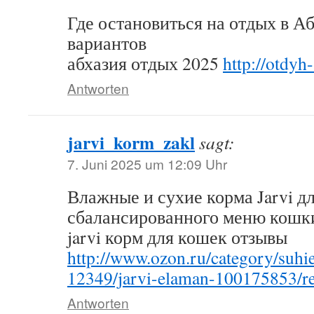
Где остановиться на отдых в А
вариантов
абхазия отдых 2025
http://otdyh
Antworten
jarvi_korm_zakl
sagt:
7. Juni 2025 um 12:09 Uhr
Влажные и сухие корма Jarvi д
сбалансированного меню кошк
jarvi корм для кошек отзывы
http://www.ozon.ru/category/suhi
12349/jarvi-elaman-100175853/r
Antworten