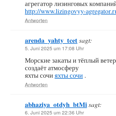
агрегатор лизинговых компани
http://www.lizingovyy-agregator.r
Antworten
arenda_yahty_tcet
sagt:
5. Juni 2025 um 17:08 Uhr
Морские закаты и тёплый ветер
создаёт атмосферу
яхты сочи
яхты сочи
.
Antworten
abhaziya_otdyh_btMi
sagt:
6. Juni 2025 um 22:36 Uhr