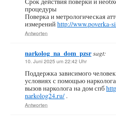
Срок действия поверки и необ
процедуры
Поверка и метрологическая атт
измерений
http://www.poverka-s
Antworten
narkolog_na_dom_pzsr
sagt:
10. Juni 2025 um 22:42 Uhr
Поддержка зависимого человек
условиях с помощью нарколога
вызов нарколога на дом спб
http
narkolog24.ru/
.
Antworten