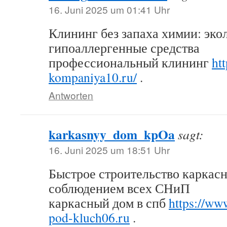
16. Juni 2025 um 01:41 Uhr
Клининг без запаха химии: эко
гипоаллергенные средства
профессиональный клининг
ht
kompaniya10.ru/
.
Antworten
karkasnyy_dom_kpOa
sagt:
16. Juni 2025 um 18:51 Uhr
Быстрое строительство каркасн
соблюдением всех СНиП
каркасный дом в спб
https://ww
pod-kluch06.ru
.