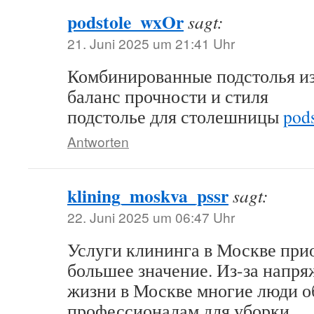
podstole_wxOr
sagt:
21. Juni 2025 um 21:41 Uhr
Комбинированные подстолья из
баланс прочности и стиля
подстолье для столешницы
pods
Antworten
klining_moskva_pssr
sagt:
22. Juni 2025 um 06:47 Uhr
Услуги клининга в Москве при
большее значение. Из-за напр
жизни в Москве многие люди 
профессионалам для уборки.