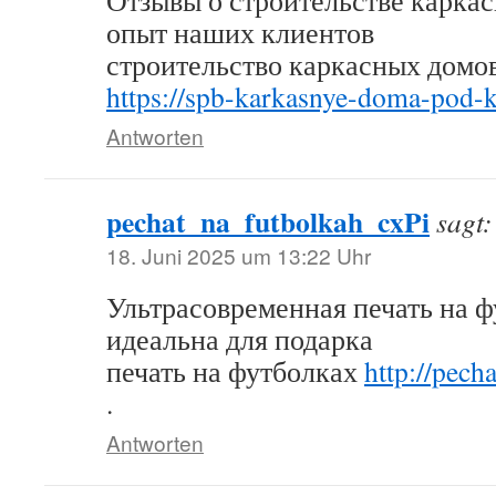
Отзывы о строительстве карка
опыт наших клиентов
строительство каркасных домов
https://spb-karkasnye-doma-pod-k
Antworten
pechat_na_futbolkah_cxPi
sagt:
18. Juni 2025 um 13:22 Uhr
Ультрасовременная печать на 
идеальна для подарка
печать на футболках
http://pech
.
Antworten