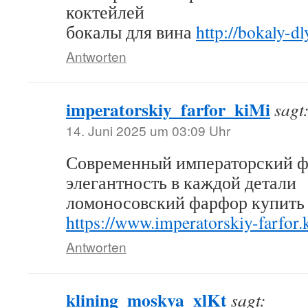
коктейлей
бокалы для вина
http://bokaly-dl
Antworten
imperatorskiy_farfor_kiMi
sagt
14. Juni 2025 um 03:09 Uhr
Современный императорский 
элегантность в каждой детали
ломоносовский фарфор купить
https://www.imperatorskiy-farfor
Antworten
klining_moskva_xlKt
sagt: