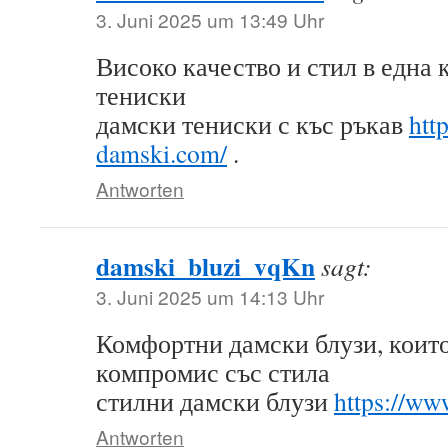
3. Juni 2025 um 13:49 Uhr
Високо качество и стил в една
тениски
дамски тениски с къс ръкав
http
damski.com/
.
Antworten
damski_bluzi_vqKn
sagt:
3. Juni 2025 um 14:13 Uhr
Комфортни дамски блузи, които
компромис със стила
стилни дамски блузи
https://ww
Antworten