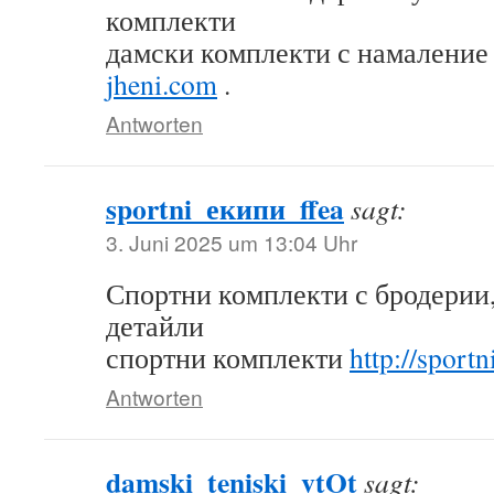
комплекти
дамски комплекти с намалени
jheni.com
.
Antworten
sportni_екипи_ffea
sagt:
3. Juni 2025 um 13:04 Uhr
Спортни комплекти с бродерии
детайли
спортни комплекти
http://sport
Antworten
damski_teniski_vtOt
sagt: