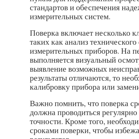
стандартов и обеспечения над
измерительных систем.
Поверка включает несколько к
таких как анализ технического
измерительных приборов. На п
выполняется визуальный осмот
выявление возможных неисправ
результаты отличаются, то нео
калибровку прибора или замени
Важно помнить, что поверка ср
должна проводиться регулярно 
точности. Кроме того, необходи
сроками поверки, чтобы избеж