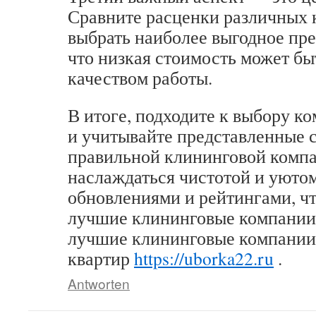
Сравните расценки различных 
выбрать наиболее выгодное пре
что низкая стоимость может бы
качеством работы.
В итоге, подходите к выбору к
и учитывайте представленные 
правильной клининговой компа
наслаждаться чистотой и уютом
обновлениями и рейтингами, ч
лучшие клининговые компании
лучшие клининговые компании
квартир
https://uborka22.ru
.
Antworten