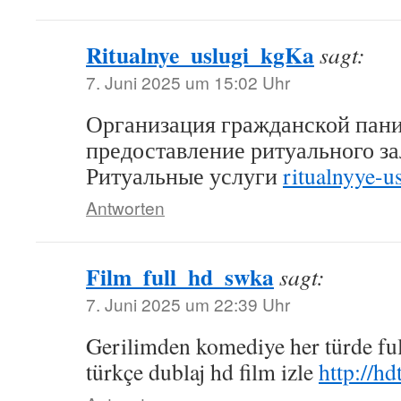
Ritualnye_uslugi_kgKa
sagt:
7. Juni 2025 um 15:02 Uhr
Организация гражданской пан
предоставление ритуального за
Ритуальные услуги
ritualnyye-us
Antworten
Film_full_hd_swka
sagt:
7. Juni 2025 um 22:39 Uhr
Gerilimden komediye her türde full
türkçe dublaj hd film izle
http://h