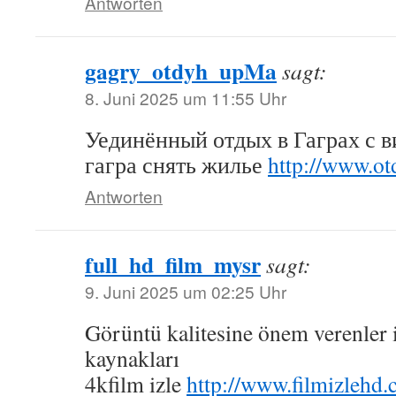
Antworten
gagry_otdyh_upMa
sagt:
8. Juni 2025 um 11:55 Uhr
Уединённый отдых в Гаграх с в
гагра снять жилье
http://www.ot
Antworten
full_hd_film_mysr
sagt:
9. Juni 2025 um 02:25 Uhr
Görüntü kalitesine önem verenler iç
kaynakları
4kfilm izle
http://www.filmizlehd.