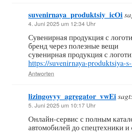
suvenirnaya_produktsiy_icOi
sa
4. Juni 2025 um 12:34 Uhr
Сувенирная продукция с логот
бренд через полезные вещи
сувенирная продукция с логот
https://suvenirnaya-produktsiya-s
Antworten
lizingovyy_agregator_vwEi
sagt
5. Juni 2025 um 10:17 Uhr
Онлайн-сервис с полным катал
автомобилей до спецтехники и