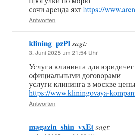
прогулки по морю
сочи аренда яхт
https://www.are
Antworten
klining_pzPl
sagt:
3. Juni 2025 um 21:54 Uhr
Услуги клининга для юридичес
официальными договорами
услуги клининга в москве цены
https://www.kliningovaya-kompani
Antworten
magazin_shin_vxEt
sagt: