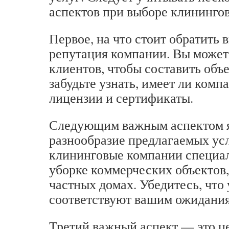
аспектов при выборе клининго
Первое, на что стоит обратить 
репутация компании. Вы может
клиентов, чтобы составить объ
забудьте узнать, имеет ли комп
лицензии и сертификаты.
Следующим важным аспектом я
разнообразие предлагаемых ус
клининговые компании специа
уборке коммерческих объектов
частных домах. Убедитесь, что
соответствуют вашим ожидани
Третий важный аспект — это це