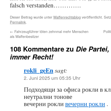
falsch verstanden………….
Dieser Beitrag wurde unter
Waffenrechtsblog
veröffentlicht. Set
Permalink
.
←
Fahrzeugführer töten zehnmal mehr Menschen
Poli
als Waffenbesitzer
108 Kommentare zu
Die Partei,
immer Recht!
rokli_geEn
sagt:
2. Juni 2025 um 05:35 Uhr
Подходящи за офиса рокли в кл
неутрални тонове
вечерни рокли
вечерни рокли
.