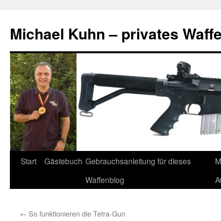
Zum
Inhalt
Michael Kuhn – privates Waff
springen
Start
Gästebuch
Gebrauchsanleitung für dieses
M
Waffenblog
A
←
So funktionieren die Tetra-Gun