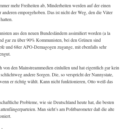
immer mehr Freiheiten ab, Minderheiten werden auf der einen
er anderen emporgehoben. Das ist nicht der Weg, den die Väter
hatten.
isten aus den neuen Bundesländern assimiliert worden (a la
ind gar zu über 90% Kommunisten, bei den Grünen sind
fe und 68er APO-Demagogen zugange, mit ebenfalls sehr
engut.
h von den Mainstreammedien einlullen und hat eigentlich gar kein
at schlichtweg andere Sorgen. Die, so verspricht der Nannystate,
wenn er richtig wählt. Kann nicht funktionieren, Otto weiß das
schaftliche Probleme, wie sie Deutschland heute hat, die besten
ttenfängerparteien. Man sieht’s am Politbarometer daß die alte
niert.