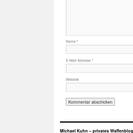
Name
*
E-Mail-Adresse
*
Website
Michael Kuhn – privates Waffenblo