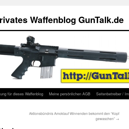
rivates Waffenblog GunTalk.de
ung für dieses Waffenblog
Meine persönlichen AGB
Seitenbetreiber / 
Aktionsbündnis Amoklauf Winnenden bekommt den “Kopf
gewaschen”
→