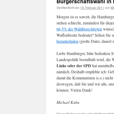
Bürgerschaftswahl in
Veröffentlicht am
19. Februar 2011
von
Mi
Morgen ist es soweit, die Hamburg
stehen schlecht, zumindest für diej
66,5% der Wahlberechtigten
wünsch
Waffenbesitz bedeutet? Sehen Sie s
herunterladen
(große Datei, dauert 
Liebe Hamburger, bitte bedenken S
Landespolitik beeinflußt wird, die
Linke oder der SPD
hat unmittelb
nämlich. Deshalb empfehle ich: Geb
damit die Kommunisten (s.o.) nicht
deswegen, daß Sie und wir alle, un
können. Vielen Dank!
Michael Kuhn
Dieser Beitrag wurde unter
Waffenrechts