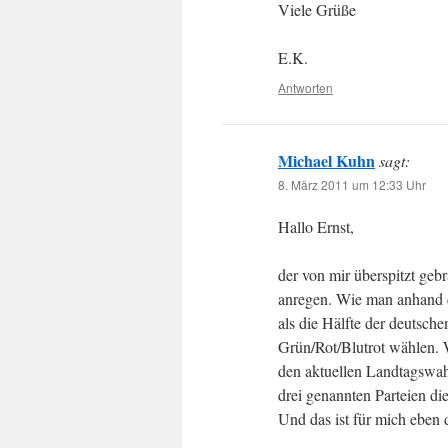
Viele Grüße
E.K.
Antworten
Michael Kuhn
sagt:
8. März 2011 um 12:33 Uhr
Hallo Ernst,
der von mir überspitzt ge
anregen. Wie man anhand d
als die Hälfte der deutsch
Grün/Rot/Blutrot wählen.
den aktuellen Landtagswah
drei genannten Parteien di
Und das ist für mich ebe