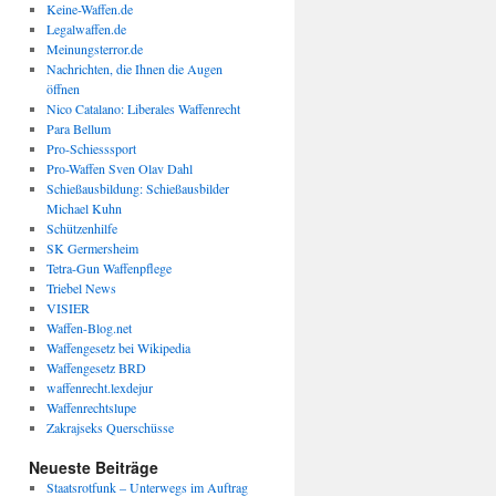
Keine-Waffen.de
Legalwaffen.de
Meinungsterror.de
Nachrichten, die Ihnen die Augen
öffnen
Nico Catalano: Liberales Waffenrecht
Para Bellum
Pro-Schiesssport
Pro-Waffen Sven Olav Dahl
Schießausbildung: Schießausbilder
Michael Kuhn
Schützenhilfe
SK Germersheim
Tetra-Gun Waffenpflege
Triebel News
VISIER
Waffen-Blog.net
Waffengesetz bei Wikipedia
Waffengesetz BRD
waffenrecht.lexdejur
Waffenrechtslupe
Zakrajseks Querschüsse
Neueste Beiträge
Staatsrotfunk – Unterwegs im Auftrag