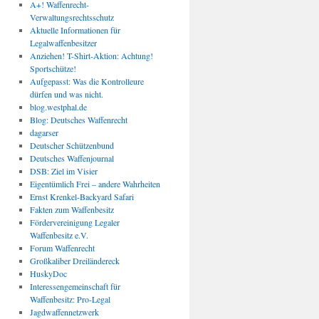
A+! Waffenrecht-
Verwaltungsrechtsschutz
Aktuelle Informationen für
Legalwaffenbesitzer
Anziehen! T-Shirt-Aktion: Achtung!
Sportschütze!
Aufgepasst: Was die Kontrolleure
dürfen und was nicht.
blog.westphal.de
Blog: Deutsches Waffenrecht
dagarser
Deutscher Schützenbund
Deutsches Waffenjournal
DSB: Ziel im Visier
Eigentümlich Frei – andere Wahrheiten
Ernst Krenkel-Backyard Safari
Fakten zum Waffenbesitz
Fördervereinigung Legaler
Waffenbesitz e.V.
Forum Waffenrecht
Großkaliber Dreiländereck
HuskyDoc
Interessengemeinschaft für
Waffenbesitz: Pro-Legal
Jagdwaffennetzwerk