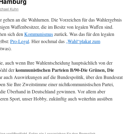
 Hamburg
chael Kuhn
er gehen an die Wahlurnen. Die Vorzeichen für das Wahlergebnis
enigen Waffenbesitzer, die im Besitz von legalen Waffen sind.
en sich den
Kommunismus
zurück. Was das für den legalen
elbst:
Pro-Legal
. Hier nochmal das
„Wahl“plakat zum
etwas).
ie, auch wenn Ihre Wahlentscheidung hauptsächlich von der
kommunistischen Parteien B/90-Die Grünen, Die
 Wahl der
ar auch Auswirkungen auf die Bundespolitik, über den Bundesrat
en Sie Ihre Zweitstimme einer nichtkommunistischen Partei,
 die Überhand in Deutschland gewinnen. Vor allem aber
seren Sport, unser Hobby, zukünftig auch weiterhin ausüben
blog
veröffentlicht. Setze ein Lesezeichen für den
Permalink
.