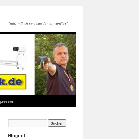
"saltz will ich seyn auff deyner wundten"
Impressum
Blogroll