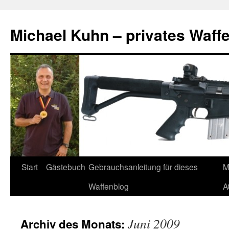
Zum
Inhalt
Michael Kuhn – privates Waff
springen
Start
Gästebuch
Gebrauchsanleitung für dieses
M
Waffenblog
A
Juni 2009
Archiv des Monats: