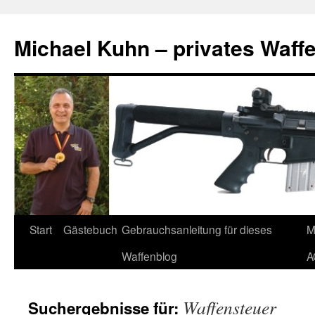
Zum
Inhalt
Michael Kuhn – privates Waff
springen
Start
Gästebuch
Gebrauchsanleitung für dieses
M
Waffenblog
A
Waffensteuer
Suchergebnisse für: