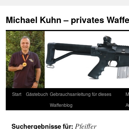
Zum
Inhalt
Michael Kuhn – privates Waff
springen
Start
Gästebuch
Gebrauchsanleitung für dieses
M
Waffenblog
A
Pfeiffer
Suchergebnisse für: